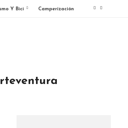
smo Y Bici
Camperización
erteventura