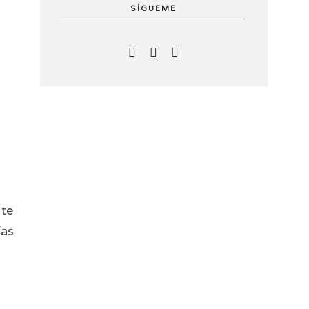
SÍGUEME
 te
ías