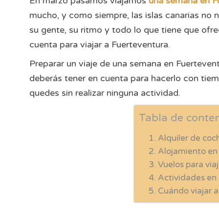
En marzo pasamos viajamos
una semana en F
mucho, y como siempre, las islas canarias no
su gente, su ritmo y todo lo que tiene que ofr
cuenta para viajar a Fuerteventura.
Preparar un viaje de una semana en Fuerteven
deberás tener en cuenta para hacerlo con tiem
quedes sin realizar ninguna actividad.
Tabla de conte
Alquiler de coc
Alojamiento en
Vuelos para via
Actividades en
Cuándo viajar 