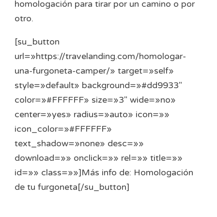
homologación para tirar por un camino o por
otro.
[su_button
url=»https://travelanding.com/homologar-
una-furgoneta-camper/» target=»self»
style=»default» background=»#dd9933″
color=»#FFFFFF» size=»3″ wide=»no»
center=»yes» radius=»auto» icon=»»
icon_color=»#FFFFFF»
text_shadow=»none» desc=»»
download=»» onclick=»» rel=»» title=»»
id=»» class=»»]Más info de: Homologación
de tu furgoneta[/su_button]