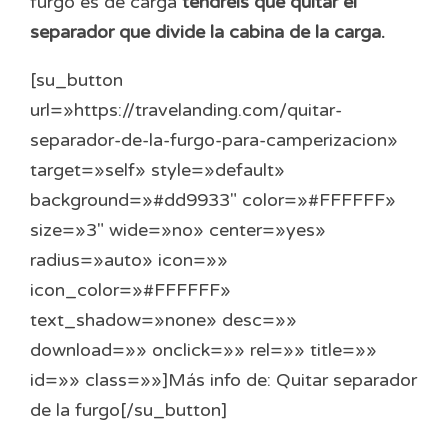
furgo es de carga
tendréis que quitar el
separador que divide la cabina de la carga.
[su_button
url=»https://travelanding.com/quitar-
separador-de-la-furgo-para-camperizacion»
target=»self» style=»default»
background=»#dd9933″ color=»#FFFFFF»
size=»3″ wide=»no» center=»yes»
radius=»auto» icon=»»
icon_color=»#FFFFFF»
text_shadow=»none» desc=»»
download=»» onclick=»» rel=»» title=»»
id=»» class=»»]Más info de: Quitar separador
de la furgo[/su_button]