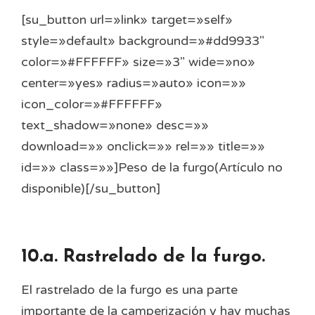
[su_button url=»link» target=»self»
style=»default» background=»#dd9933″
color=»#FFFFFF» size=»3″ wide=»no»
center=»yes» radius=»auto» icon=»»
icon_color=»#FFFFFF»
text_shadow=»none» desc=»»
download=»» onclick=»» rel=»» title=»»
id=»» class=»»]Peso de la furgo(Artículo no
disponible)[/su_button]
10.a. Rastrelado de la furgo.
El rastrelado de la furgo es una parte
importante de la camperización y hay muchas