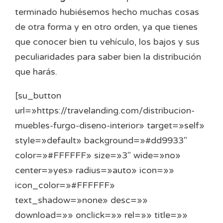
terminado hubiésemos hecho muchas cosas
de otra forma y en otro orden, ya que tienes
que conocer bien tu vehículo, los bajos y sus
peculiaridades para saber bien la distribución
que harás.
[su_button
url=»https://travelanding.com/distribucion-
muebles-furgo-diseno-interior» target=»self»
style=»default» background=»#dd9933″
color=»#FFFFFF» size=»3″ wide=»no»
center=»yes» radius=»auto» icon=»»
icon_color=»#FFFFFF»
text_shadow=»none» desc=»»
download=»» onclick=»» rel=»» title=»»