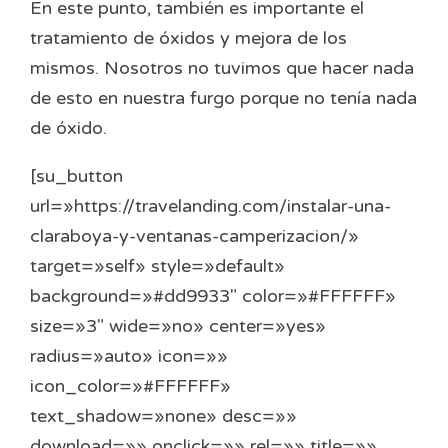
En este punto, también es importante el
tratamiento de óxidos y mejora de los
mismos. Nosotros no tuvimos que hacer nada
de esto en nuestra furgo porque no tenía nada
de óxido.
[su_button
url=»https://travelanding.com/instalar-una-
claraboya-y-ventanas-camperizacion/»
target=»self» style=»default»
background=»#dd9933″ color=»#FFFFFF»
size=»3″ wide=»no» center=»yes»
radius=»auto» icon=»»
icon_color=»#FFFFFF»
text_shadow=»none» desc=»»
download=»» onclick=»» rel=»» title=»»