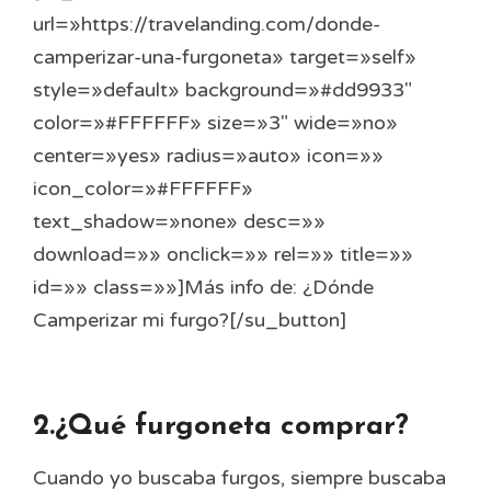
url=»https://travelanding.com/donde-
camperizar-una-furgoneta» target=»self»
style=»default» background=»#dd9933″
color=»#FFFFFF» size=»3″ wide=»no»
center=»yes» radius=»auto» icon=»»
icon_color=»#FFFFFF»
text_shadow=»none» desc=»»
download=»» onclick=»» rel=»» title=»»
id=»» class=»»]Más info de: ¿Dónde
Camperizar mi furgo?[/su_button]
2.¿Qué furgoneta comprar?
Cuando yo buscaba furgos, siempre buscaba