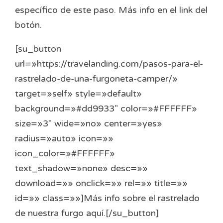
específico de este paso. Más info en el link del
botón.
[su_button
url=»https://travelanding.com/pasos-para-el-
rastrelado-de-una-furgoneta-camper/»
target=»self» style=»default»
background=»#dd9933″ color=»#FFFFFF»
size=»3″ wide=»no» center=»yes»
radius=»auto» icon=»»
icon_color=»#FFFFFF»
text_shadow=»none» desc=»»
download=»» onclick=»» rel=»» title=»»
id=»» class=»»]Más info sobre el rastrelado
de nuestra furgo aquí.[/su_button]