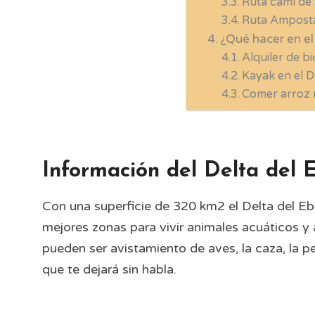
Ruta camí de 
Ruta Amposta
¿Qué hacer en el
Alquiler de bi
Kayak en el D
Comer arroz r
Información del Delta del 
Con una superficie de 320 km2 el Delta del E
mejores zonas para vivir animales acuáticos y
pueden ser avistamiento de aves, la caza, la p
que te dejará sin habla.