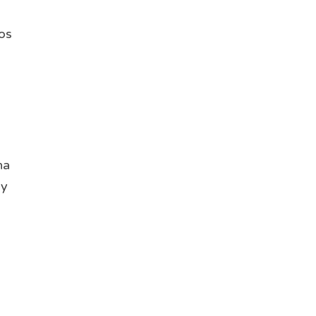
os
na
 y