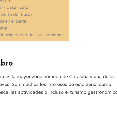
Sirga
 – Casa Fusta
 Delta del Ebro?
cis en el Delta
elta
iquísimo en todas sus versiones
Ebro
bro es la mayor zona húmeda de Cataluña y una de las
 aves. Son muchos los intereses de esta zona, como
esca, las actividades o incluso el turismo gastronómico